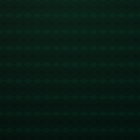
世预赛中澳大战一触即发，铁血
捕捉，被部分网友解读为他在赛
球迷支持国足一定走出低谷.
场上对国家队...
**世预赛中澳大战一触即发，铁
血球迷支持国足一定走出低谷**
在足球赛场上，亚洲地区向来不
1589
2025-10-08
乏激烈对抗，其中尤以中国与澳
大利亚的较量最为激动人心。在
C罗与乔治娜：为何霸道总裁会爱
即将到来的世预赛中，这一场“中
上一位阿根廷人.
澳大战”引发了无...
# C罗与乔治娜：为何霸道总裁会
爱上一位阿根廷人？ 每一段传奇
爱情背后，或许都藏着一个关于
1671
2025-10-05
命运、性格与吸引力的故事。而
当这段爱情的主角是世界足坛超
哈蘭德傳射建功破梅西姆巴佩紀
级明星**克里斯蒂亚诺·罗纳尔多
錄 突破魔咒帶隊首勝拜仁.
（C罗）**与...
**哈兰德：打破魔咒，成就新纪
元** 在世界足球的舞台上，总有
一些比赛和记录令人难以忘怀。
1030
2025-10-03
当年轻的挪威前锋埃尔林·哈兰德
在一场激烈的对决中，以**传射