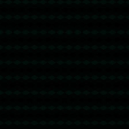
N 】转错请联系TG:@TrxEm
波场能量租赁
@回复
2026-05-14 05:37:59
u地址转错
【TT8vZxbWZXGVtaSVBwUabHvu21bBE
1mNA4】转错请联系TG:@TrxEm
波场能量租赁
@回复
2026-05-14 10:49:45
u地址转错 【
TPP11teGPhPAJYycjGPgw7hFQS2V6gx
WbC 】转错请联系TG:@TrxEm
节省TRX手续费
@回复
2026-05-14 18:44:30
u地址转错