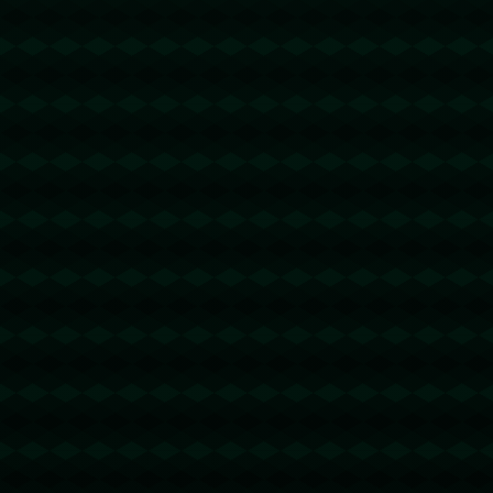
TKuzALWyDpP6joMtQJsbstrqgyNRN8mS
PU 】转错请联系TG:@TrxEm
trx能量机器人
@回复
2026-04-22 18:14:47
u地址转错 【
TR5d8c2JrGFQwvvvvv6KacTAnWm9fQva
q2 】转错请联系TG:@TrxEm
trx能量租赁
@回复
2026-04-24 09:25:43
u地址转错 【
TGKkzNpGqEJborYPv9qoAZd2eb1jsccKv
v 】转错请联系TG:@TrxEm
trx能量租赁
@回复
2026-04-25 03:32:06