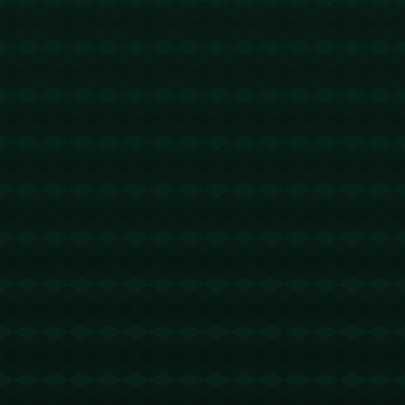
谷歌浏览器官网
@回复
2026-03-15 03:00:54
楼主的帖子越来越有深度了！https://win-
google.com.cn
WPS
@回复
2026-03-15 14:57:13
一口气看完了，我要下去回味回味了！
https://w-wps.it.com
trx闪租
@回复
2026-03-16 23:53:49
波场能量租赁 - 2 TRX=1次转账次数 直接节
省80%!无视对方有没有U或者是否交易所,
低于 2 TRX的都是钓鱼的骗子- 复制地址
【TL43ajp2xRQ6xXr1gxyZv1yd6mSzMCU
SXj】转 2 TRX即可0手续费转账!TG机器