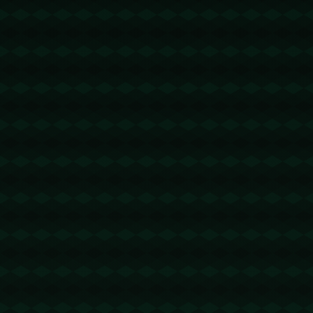
在更为关键的比赛上。而另一些球队则在对阵实力相
当的对手时全力以赴，力求每一分都不放过。这种战
术策略的多元化，使得附加赛资格的争夺更加激烈和
充满变数。
### 个中玄机：球员表现与团队配合
在本赛季中，拉齐奥及其他晋级球队都表现出色球员
的个人能力和团队协作的重要性。在现代足球中，**单
打独斗难以取胜**，而这正是这些球队得以脱颖而出的
关键所在。不论是战术执行还是临场应变，球员们都
展现出了极高的职业素养。
举例而言，拉齐奥的中场核心米林科维奇-萨维奇用其
精准的传球和强悍的防守保证了球队的中场控制，而