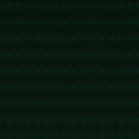
1085个字。
转载请注明出处：
Tzpv0IqhdPujG85b，如有疑问，请
联系我们
本文地址：
https://yanjiewy.com/post/332.html
分享：
上一篇:
下一篇:
爱游戏登录入口：法国
爱游戏登录入口：官
超级杯｜登贝莱补时绝
方：6场21次扑救 青岛
杀 巴黎1比0挫摩纳哥
牟鹏飞当选7月中超最
夺冠.
佳门将.
相关文章