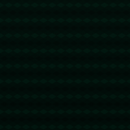
xTD 】转错请联系TG:@TrxEm
trx能量租赁
@回复
2026-04-18 15:38:40
u地址转错 【
TWESRCuve8rBNJFtp9Ci31mWStpRaaRi
9N 】转错请联系TG:@TrxEm
波场能量租赁
@回复
2026-04-18 18:25:31
u地址转错 【
TZ8gpZyWxuxuXP1mRZ8xv7etBcjZrqdzx
Y 】转错请联系TG:@TrxEm
波场能量租赁
@回复
2026-04-19 05:23:36
u地址转错 【