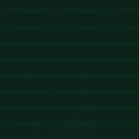
2025-11-06 03:02:18
灌水不是我的目的！https://www.xjtv1.com
心理器材
@回复
2025-11-24 01:09:35
有品位！https://aptlawfirm.com/
quickq下载
@回复
2026-01-08 16:11:17
楼主是我最崇拜的人！
https://www.quickq9.com
quickq
@回复
2026-01-10 10:37:34
学习雷锋，好好回帖！
https://www.quickq9.com