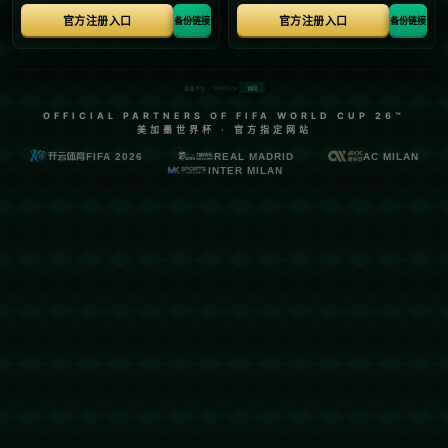
的风格。球队前锋在关键时刻的进球更是锦上添花，
为球队的晋级奠定了基础。
### 附加赛席位争夺激烈
与此同时，**欧洲其他豪强**在本赛季欧联杯的表现同
样不容小觑，共有15支球队提前获得了附加赛的资
格。这些球队虽然未能在小组赛阶段直接晋级，但他
们的表现依然可圈可点。这些队伍包括英超的阿森纳
和西甲的比利亚雷亚尔，他们都在比赛中展现了强大
的竞争力和求胜欲望。爱游戏
在附加赛席位的争夺中，各队的策略迥异。有些球队
选择在对阵实力稍弱的球队时**保存体力**，将重心放