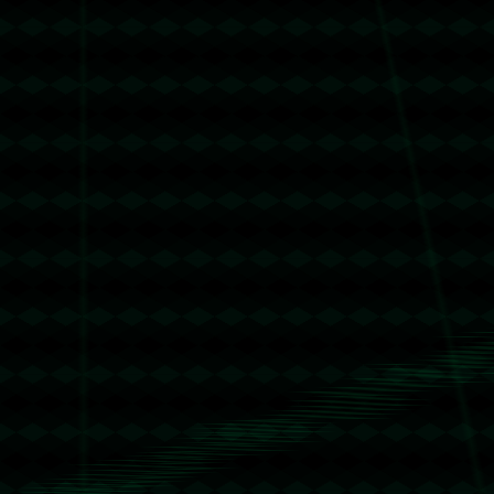
trx能量机器人
@回复
2026-05-29 07:49:54
u地址转错
【TWNv57BeKabpqby1QXjgVqJyHDNPG
Ao3wo】转错请联系TG:@TrxEm
波场能量租赁
@回复
2026-05-29 18:08:36
u地址转错
【TUzpxGAkbKNu423y5MWKF6gJUU9T
A3koXG】转错请联系TG:@TrxEm
波场能量租赁
@回复
2026-05-29 20:41:53
u地址转错 【
TXnYU7c1R6p6L2FwdVku89VaS8888888