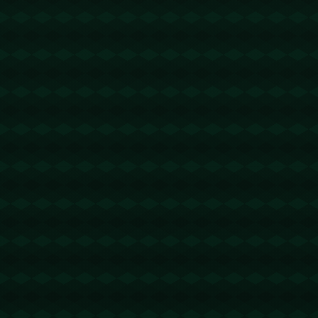
人: @jzzTRXbot 官网: https://jzztrx.com
快连VPN官网
@回复
2026-03-17 15:59:31
态度决定一切，不错！https://kuailian-
pc.it.com
helloworld下载
@回复
2026-03-18 03:00:37
顶一个！https://co-helloworlds.cn
有道翻译
@回复
2026-03-18 03:43:57
在哪里跌倒，就在那里多爬一会儿！
https://www.zh-youdao.it.com
helloworld官网
@回复