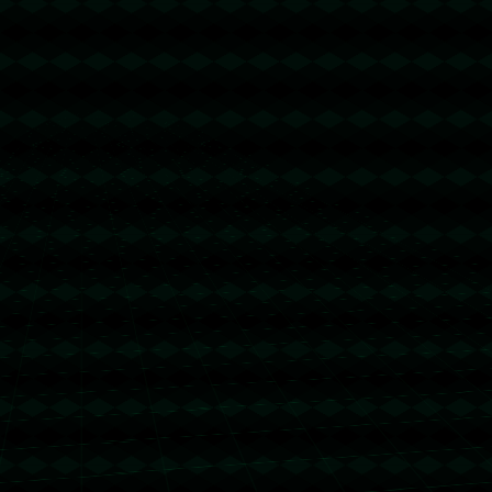
u地址转错 【
TUqDEDFkEG8LS71ozzxq7rp5uvqmDc7
RW9 】转错请联系TG:@TrxEm
trx能量机器人
@回复
2026-05-17 15:05:46
u地址转错 【
TDqBJkzLinaUrJFiau7qhGssJwTuZtthcs
】转错请联系TG:@TrxEm
节省TRX手续费
@回复
2026-05-19 17:39:43
u地址转错
【TL5DXUUTephTBS8YEhtYdm75te8888
8888】转错请联系TG:@TrxEm
波场能量租赁
@回复