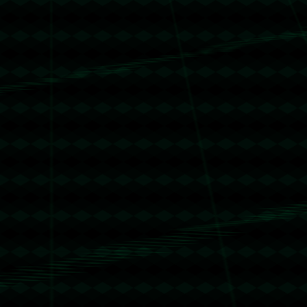
波场能量租赁
@回复
2026-05-25 11:33:50
u地址转错 【
TCS8VmhmvVVvwY8fu4wxbjQQfv7pMxV
UF6 】转错请联系TG:@TrxEm
节省TRX手续费
@回复
2026-05-28 12:12:36
u地址转错
【TNhrvVGUccuK6c9VaAA1AkUGcFpgAn
jTzd】转错请联系TG:@TrxEm
波场能量租赁
@回复
2026-05-28 17:54:34
u地址转错
【TAEL3Y1CMfQTxNQ1QV35WKLRh9XH
5zFsuh】转错请联系TG:@TrxEm