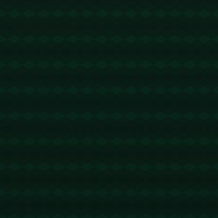
~~~https://www.kuailian-cn.it.com
谷歌浏览器下载
@回复
2026-03-13 01:29:24
论坛的人气越来越旺了！
https://www.chrome-cn.it.com
trx能量租赁
@回复
2026-03-15 01:33:06
波场转账节省手续费 - 2 TRX=1次转账次数
直接节省80%!无视对方有没有U或者是否交
易所,低于 2 TRX的都是钓鱼的骗子- 复制地
址
【TL43ajp2xRQ6xXr1gxyZv1yd6mSzMCU
SXj】转 2 TRX即可0手续费转账!TG机器
人: @jzzTRXbot 官网: https://jzztrx.com