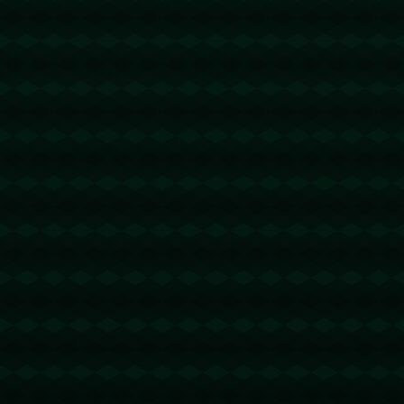
trx能量机器人
@回复
2026-04-12 00:02:14
usdt转错帐如何追回 【
TGdUzBwaPksEUAp9ESChLskzV9KFZF
6D37 】转错请联系TG:@TrxEm
trx能量机器人
@回复
2026-04-14 08:24:49
usdt转错 【
TMWXjhX5XcdUnEgveGC7aM8LU6G6W
DzKwT 】转错请联系TG:@TrxEm
节省TRX手续费
@回复
2026-04-17 06:46:10
u地址转错 【
TVF8JCRCWT2WhoPrruqNqNBvDtrB6nK