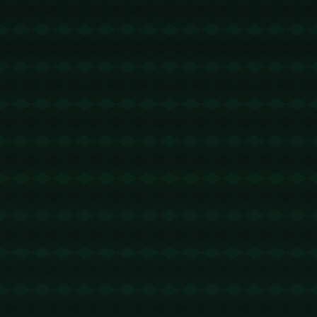
CBA常规赛第十一轮补赛上海对阵新疆赛前分析.
921
2026 / 04 / 21