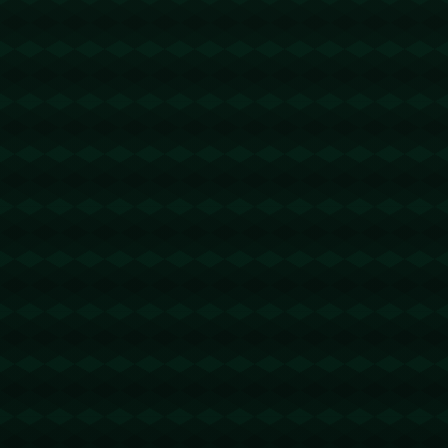
2026-03-18 19:08:53
知识就是力量啊！https://to-helloworld.net
WPS官网
@回复
2026-03-19 06:26:38
收藏了，以后可能会用到！https://www.p-
wps.it.com
快连VPN官网
@回复
2026-03-20 22:44:47
缺乏激情了！https://www.kuailian-cn.it.com
helloworld官网
@回复
2026-03-23 08:05:21
楼主是一个典型的文艺青年啊!https://org-
helloworld.net