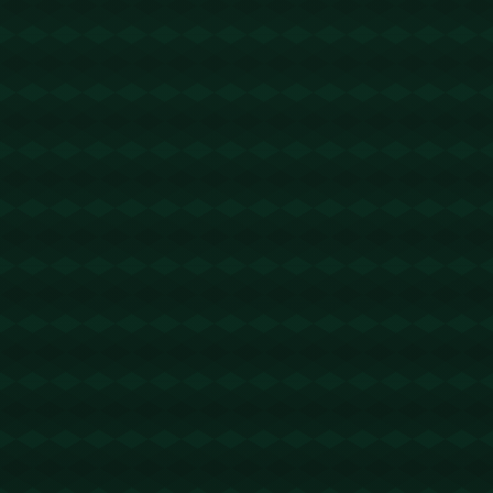
快连VPN下载
@回复
2026-03-07 05:18:36
听楼主一席话，省我十本书！https://vpn-
kuailian.it.com
wps
@回复
2026-03-07 15:20:52
不灌水就活不下去了啊！https://www.to-
wps.it.com
WPS官网
@回复
2026-03-08 04:13:33
网页的加载速度非常快，不会影响用户体
验。https://w-wps.it.com
有道翻译官网
@回复