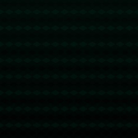
爱游戏官方网站：[运动一起赢]全国短道速滑冠军赛在内蒙古
呼和浩特圆满落幕.
904
2026 / 04 / 21