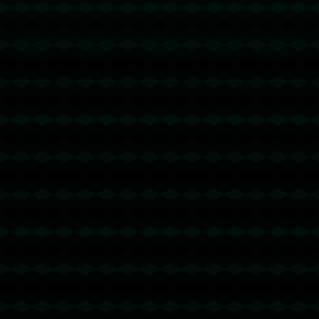
“曼联校长应该被捕” – 斯科特·麦克托米尼如何证明老板是错误
的，并成为那不勒斯的“新马拉多纳”.
927
2026 / 04 / 20
发表评论