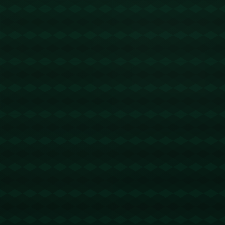
提供了在关键比赛中改变战局的机会。
拥有尼科后，阿森纳的边路威胁无疑将得到全面升
级。结合马丁内利等现有球员的合作，这种阵容深度
可能帮助他们在英超争冠路上增加底气。同时，这也
体现了阿森纳近年来在年轻球员上的投资成效爱游戏
官方网站。
---
**总结关键点：本赛季欧洲转会充满戏剧性，纽卡守住
核心、皇马调整中场未来、阿森纳实力扩充，这些消
息均可能对各大联赛格局产生重大影响。球迷们不禁
期待，未来几个赛季欧洲足坛将会如何演变。**