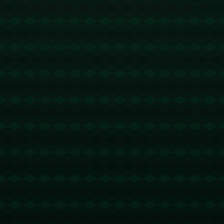
版权声明：
本站文章如无特别标注，均为本站原创文
章，于2025-08-10，由
Tzpv0IqhdPujG85b
发表，共
1329个字。
转载请注明出处：
Tzpv0IqhdPujG85b，如有疑问，请
联系我们
本文地址：
https://yanjiewy.com/post/453.html
分享：
上一篇:
下一篇:
欧足联调查皇马球员不
布朗尼·詹姆斯在情人
当行为.
节与女友分享浪漫照
片.