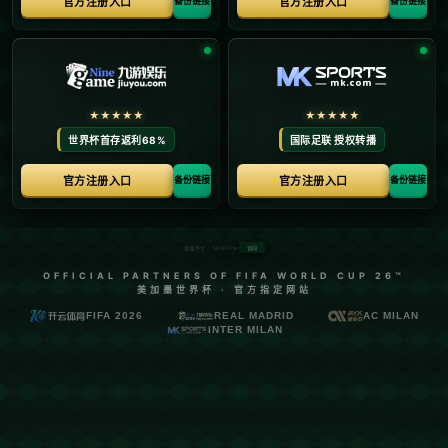
的参赛请求爱游戏官网。这个决定引发了广泛讨论，
也让人重新思考职业俱乐部与国家赛事间的优先级问
题。
**姆巴佩与皇马的关系**
首先，我们需要了解姆巴佩与皇马之间的关系。从姆
巴佩不断传出可能加盟皇马的新闻，到他与巴黎圣日
耳曼（PSG）的合同到期，他一直是媒体的焦点。**
转会传闻**长期造势，让姆巴佩与皇马的关联度极高。
因此，皇马最终是否会在转会市场中签下这位年轻天
才，也让人拭目以待。
假设姆巴佩转会皇马后，该俱乐部决定不让他参加奥