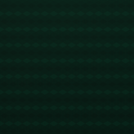
限的，合理规避风险是许多俱乐部管理层的共识。
总结来看，姆巴佩无缘巴黎奥运会无疑是一个令人遗
憾的消息。皇马的拒绝请求或许从预防伤病、俱乐部
利益等多方面考量。然而，对于姆巴佩本人和广大球
迷来说，这一决定难免带来失落感。而这一事件也再
次引发了关于职业体育与国家荣誉的多层次讨论。
版权声明：
本站文章如无特别标注，均为本站原创文
章，于2025-09-27，由
Tzpv0IqhdPujG85b
发表，共
1002个字。
转载请注明出处：
Tzpv0IqhdPujG85b，如有疑问，请
联系我们
本文地址：
https://yanjiewy.com/post/503.html